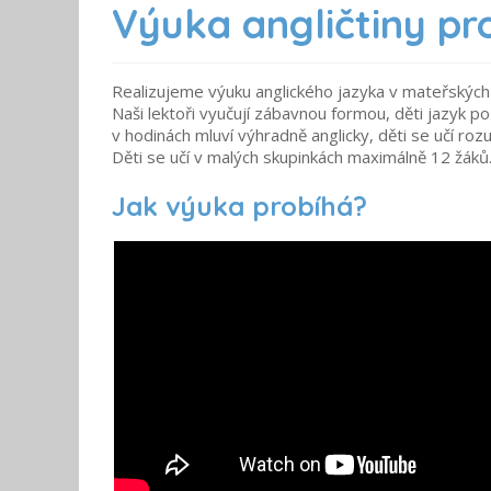
Výuka angličtiny pr
Realizujeme výuku anglického jazyka v mateřských 
Naši
lektoři vyučují zábavnou formou, děti jazyk p
v hodinách mluví výhradně anglicky, děti se učí roz
Děti se učí v malých skupinkách maximálně 12 žák
Jak výuka probíhá?