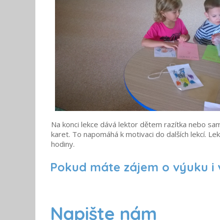
Na konci lekce dává lektor dětem razítka nebo samol
karet. To napomáhá k motivaci do dalších lekcí. Lek
hodiny.
Pokud máte zájem o výuku i 
Napište nám