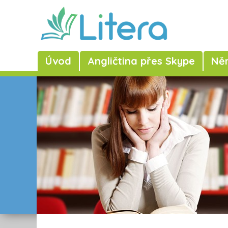
Úvod
Angličtina přes Skype
Něm