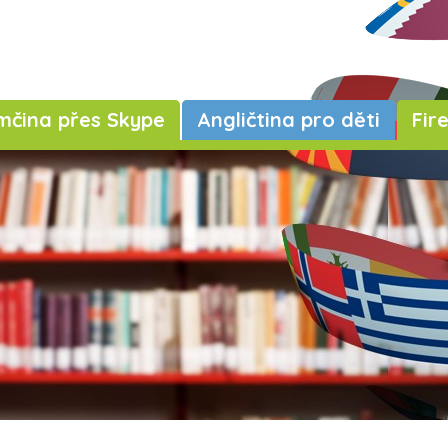
čina přes Skype
Angličtina pro děti
Fir