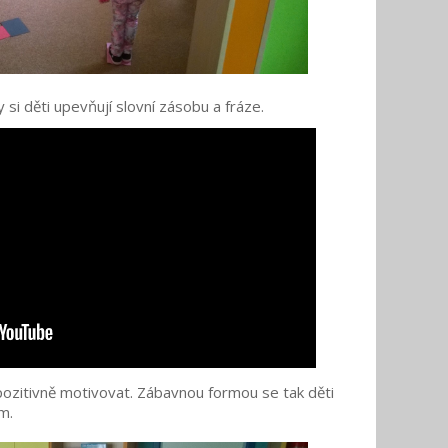
si děti upevňují slovní zásobu a fráze.
 pozitivně motivovat. Zábavnou formou se tak děti
m.