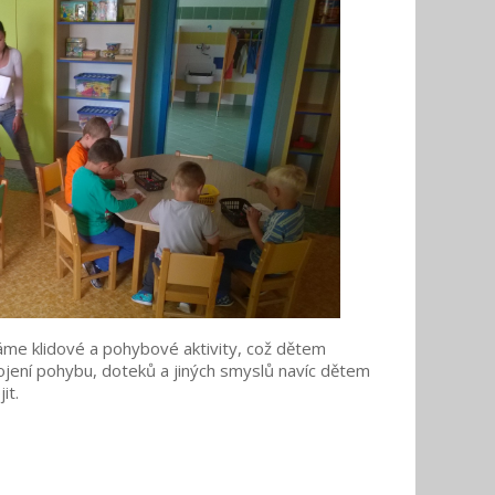
dáme klidové a pohybové aktivity, což dětem
jení pohybu, doteků a jiných smyslů navíc dětem
it.