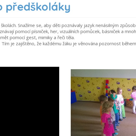
o předškoláky
školách. Snažíme se, aby děti poznávaly jazyk nenásilným způsobem
oznávají pomocí písniček, her, vizuálních pomůcek, básniček
a mnoho
umět pomocí gest, mimiky a řeči těla.
ů. Tím je zajištěno, že každému žáku je věnována pozornost běhe