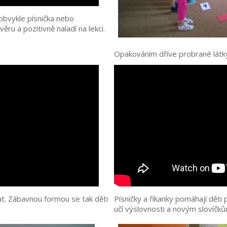
 obvykle písnička nebo
věru a pozitivně naladí na lekci.
Opakováním dříve probrané látky 
at. Zábavnou formou se tak děti
Písničky a říkanky pomáhají děti
učí
výslovnosti a novým slovíčků