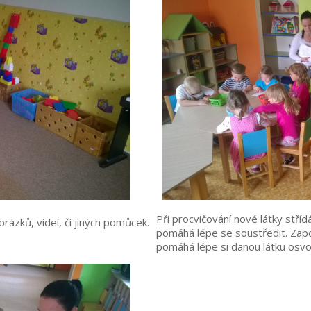
Při procvičování nové látky stří
rázků, videí, či jiných pomůcek.
pomáhá lépe se soustředit. Zapo
pomáhá lépe si danou látku osvoj