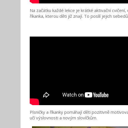
Na začátku každé lekce je krátké aktivační cvičení,
říkanka,
kterou děti již znají. To posílí jejich sebedů
Písničky a říkanky pomáhají děti pozitivně motivov
učí
výslovnosti a novým slovíčkům.